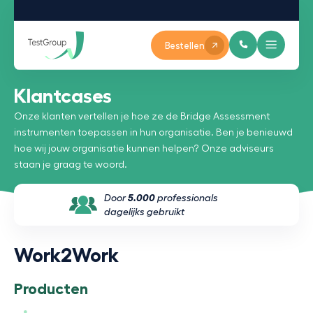
Bestellen
Klantcases
Onze klanten vertellen je hoe ze de Bridge Assessment
instrumenten toepassen in hun organisatie. Ben je benieuwd
hoe wij jouw organisatie kunnen helpen? Onze adviseurs
staan je graag te woord.
Door
5.000
professionals
dagelijks gebruikt
Work2Work
Producten