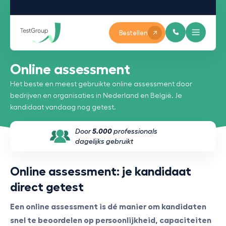
Bestellen
Online assessment
Het beste en meest gebruikte online assessment door
bedrijven en organisaties in Nederland en België. Je
kandidaat vandaag nog getest.
Door
5.000
professionals
dagelijks gebruikt
Online assessment: je kandidaat
direct getest
Een online assessment is dé manier om kandidaten
snel te beoordelen op persoonlijkheid, capaciteiten