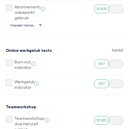
Abonnement:
$1630
i
onbeperkt
gebruik
Online werkgeluk tests
Aantal
Burn-out
$97
i
indicator
Werkgeluk
$97
i
indicator
Teamworkshop
Teamworkshop:
$1085
i
doe-het-zelf