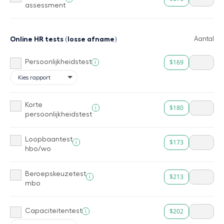
assessment
Online HR tests (losse afname)
Aantal
$169
i
Persoonlijkheidstest
Korte
$180
i
persoonlijkheidstest
Loopbaantest
$173
i
hbo/wo
Beroepskeuzetest
$213
i
mbo
$202
i
Capaciteitentest