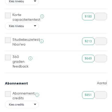
Korte
$180
i
capaciteitentest
Studiekeuzetest
$213
i
hbo/wo
360
$649
i
graden
feedback
Abonnement
Aantal
Abonnement:
$851
i
credits