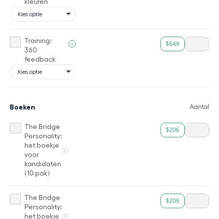
kleuren
Training:
$649
i
360
feedback
Boeken
Aantal
The Bridge
$206
Personality:
het boekje
i
voor
kandidaten
(10 pak)
The Bridge
$206
Personality:
het boekje
i