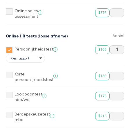
Online sales
$376
i
assessment
Online HR tests (losse afname)
Aantal
$169
i
Persoonlijkheidstest
Korte
$180
i
persoonlijkheidstest
Loopbaantest
$173
i
hbo/wo
Beroepskeuzetest
$213
i
mbo