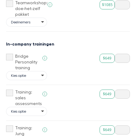
Teamworkshop:
$1085
i
doe-het-zelf
pakket
In-company trainingen
Bridge
$649
i
Personality
training
Training:
$649
i
sales
assessments
Training:
$649
i
Jung