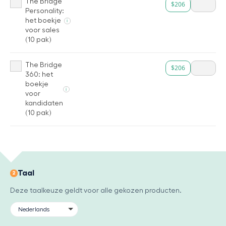
The Bridge
$206
Personality:
het boekje
i
voor sales
(10 pak)
The Bridge
$206
360: het
boekje
i
voor
kandidaten
(10 pak)
Taal
2
Deze taalkeuze geldt voor alle gekozen producten.