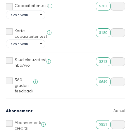
$202
i
Capaciteitentest
Korte
$180
i
capaciteitentest
Studiekeuzetest
$213
i
hbo/wo
360
$649
i
graden
feedback
Abonnement
Aantal
Abonnement:
$851
i
credits