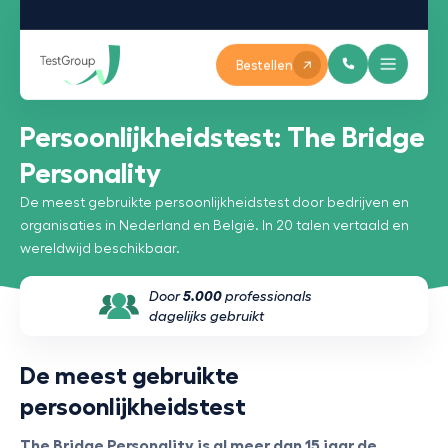
Bestellen
Persoonlijkheidstest: The Bridge
Personality
De meest gebruikte persoonlijkheidstest door bedrijven en
organisaties in Nederland en België. In 20 talen vertaald en
wereldwijd beschikbaar.
Door
5.000
professionals
dagelijks gebruikt
De meest gebruikte
persoonlijkheidstest
The Bridge Personality is al meer dan 15 jaar de