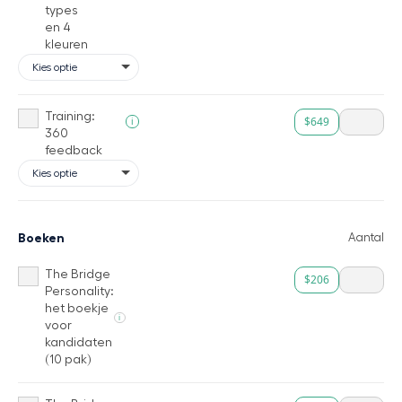
types
en 4
kleuren
Training:
$649
i
360
feedback
Boeken
Aantal
The Bridge
$206
Personality:
het boekje
i
voor
kandidaten
(10 pak)