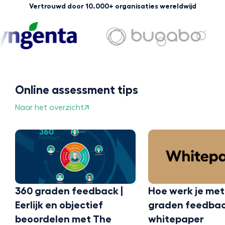
Vertrouwd door 10.000+ organisaties wereldwijd
Online assessment tips
Naar het overzicht
feedback |
Hoe werk je met 360
Wat 
ectief
graden feedback? Een
fee
met The
whitepaper
het