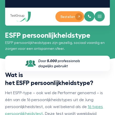
Bestellen
ESFP persoonlijkheidstype
ESFP persoonlijkheidstypes zijn gezellig, sociaal vaardig en
zorgen voor een ontspannen sfeer.
Door
5.000
professionals
dagelijks gebruikt
Wat is
het ESFP persoonlijkheidstype?
Het ESFP-type – ook wel de Performer genoemd – is
één van de 16 persoonlijkheidstypes uit de Jung
persoonlijkheidstest, ook wel bekend als de
16 types
persoonlijkheidstest
. Deze test wordt wereldwijd