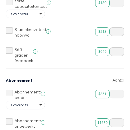
Korte
$180
i
capaciteitentest
Studiekeuzetest
$213
i
hbo/wo
360
$649
i
graden
feedback
Abonnement
Aantal
Abonnement:
$851
i
credits
Abonnement:
$1630
i
onbeperkt