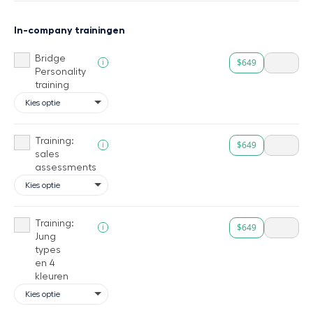
In-company trainingen
Bridge
$649
i
Personality
training
Training:
$649
i
sales
assessments
Training:
$649
i
Jung
types
en 4
kleuren