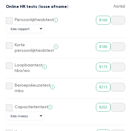
Online HR tests (losse afname)
Aantal
$169
i
Persoonlijkheidstest
Korte
$180
i
persoonlijkheidstest
Loopbaantest
$173
i
hbo/wo
Beroepskeuzetest
$213
i
mbo
$202
i
Capaciteitentest