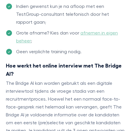
Indien gewenst kun je na afloop met een
TestGroup-consultant telefonisch door het
rapport gaan;
Grote afname? Kies dan voor
afnemen in eigen
beheer
;
Geen verplichte training nodig.
Hoe werkt het online interview met The Bridge
AI?
The Bridge AI kan worden gebruikt als een digitale
interviewtool tijdens de vroege stadia van een
recruitmentproces. Hoewel het een normaal face-to-
face-gesprek niet helemaal kan vervangen, geeft The
Bridge AI je voldoende informatie over de kandidaten
om een eerste (pre)selectie van geschikte kandidaten
te maken. Je kandidaat vult de 3 open antwoorden van