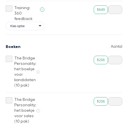
Training:
$649
i
360
feedback
Boeken
Aantal
The Bridge
$206
Personality:
het boekje
i
voor
kandidaten
(10 pak)
The Bridge
$206
Personality:
het boekje
i
voor sales
(10 pak)