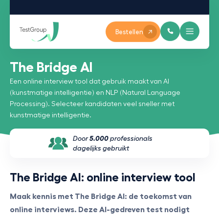
Bestellen
The Bridge AI
Een online interview tool dat gebruik maakt van AI
(kunstmatige intelligentie) en NLP (Natural Language
Processing). Selecteer kandidaten veel sneller met
kunstmatige intelligentie.
Door
5.000
professionals
dagelijks gebruikt
The Bridge AI: online interview tool
Maak kennis met The Bridge AI: de toekomst van
online interviews. Deze AI-gedreven test nodigt