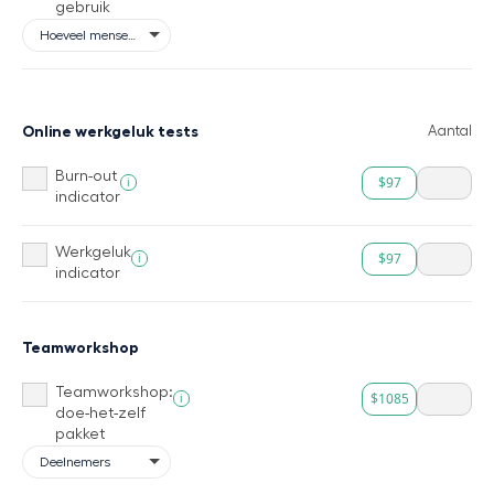
gebruik
Online werkgeluk tests
Aantal
Burn-out
$97
i
indicator
Werkgeluk
$97
i
indicator
Teamworkshop
Teamworkshop:
$1085
i
doe-het-zelf
pakket