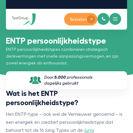
Bestellen
ENTP persoonlijkheidstype
ENTP persoonlijkheidstypes combineren strategisch
denkvermogen met snelle aanpassingsvermogen, en zijn
zowel energiek als enthousiast.
Door
5.000
professionals
dagelijks gebruikt
Wat is het ENTP
persoonlijkheidstype?
Het ENTP-type – ook wel de Vernieuwer genoemd – is
een energiek en creatief persoonlijkheidstype dat
behoort tot de 16 Jung Types uit de
Jung