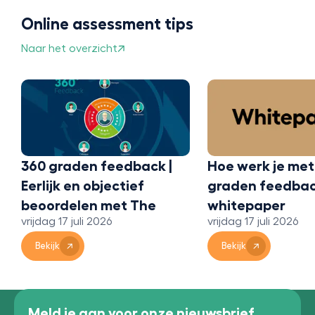
Online assessment tips
Naar het overzicht
360 graden feedback |
Hoe werk je met
Eerlijk en objectief
graden feedbac
beoordelen met The
whitepaper
vrijdag 17 juli 2026
vrijdag 17 juli 2026
Bridge 360
Bekijk
Bekijk
Meld je aan voor onze nieuwsbrief