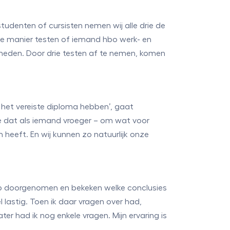
studenten of cursisten nemen wij alle drie de
ke manier testen of iemand hbo werk- en
gheden. Door drie testen af te nemen, komen
 het vereiste diploma hebben’, gaat
nde dat als iemand vroeger – om wat voor
n heeft. En wij kunnen zo natuurlijk onze
oup doorgenomen en bekeken welke conclusies
 lastig. Toen ik daar vragen over had,
r had ik nog enkele vragen. Mijn ervaring is