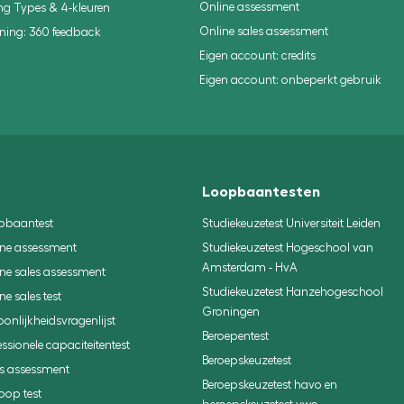
Online assessment
ung Types & 4-kleuren
Online sales assessment
aining: 360 feedback
Eigen account: credits
Eigen account: onbeperkt gebruik
Loopbaantesten
pbaantest
Studiekeuzetest Universiteit Leiden
ine assessment
Studiekeuzetest Hogeschool van
Amsterdam - HvA
ne sales assessment
Studiekeuzetest Hanzehogeschool
ne sales test
Groningen
oonlijkheidsvragenlijst
Beroepentest
essionele capaciteitentest
Beroepskeuzetest
s assessment
Beroepskeuzetest havo en
oop test